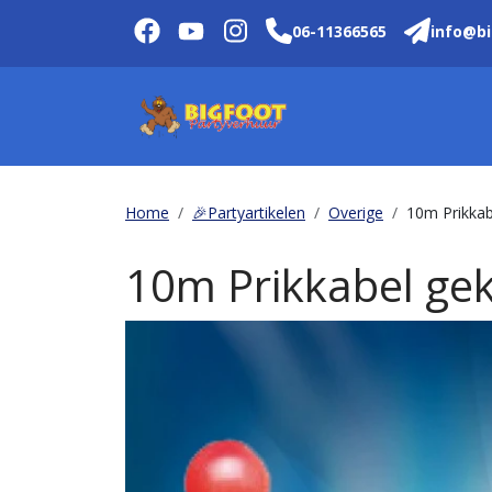
06-11366565
info@bi
Home
🎉Partyartikelen
Overige
10m Prikkab
10m Prikkabel gek