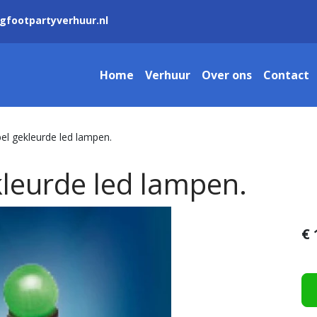
gfootpartyverhuur.nl
Home
Verhuur
Over ons
Contact
el gekleurde led lampen.
leurde led lampen.
€