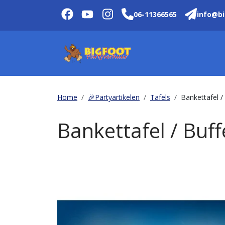
06-11366565
info@bi
Home
🎉Partyartikelen
Tafels
Bankettafel /
Bankettafel / Buff