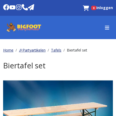
Inloggen
0
Winkelwagen
Home
🎉Partyartikelen
Tafels
Biertafel set
Biertafel set