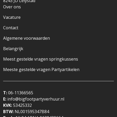
8243 JD
Lelystad
Over ons
Vacature
Contact
Algemene voorwaarden
Belangrijk
Meest gestelde vragen springkussens
Meeste gestelde vragen Partyartikelen
T:
06-11366565
E:
info@bigfootpartyverhuur.nl
KVK:
53425332
BTW:
NL001595347B84