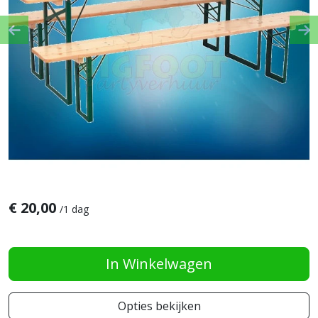
Previous
Ne
€
20,00
/
1 dag
In Winkelwagen
Opties bekijken