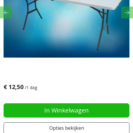
Previous
Ne
€
12,50
/
1 dag
In Winkelwagen
Opties bekijken