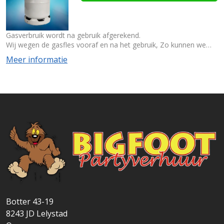
Gasverbruik wordt na gebruik afgerekend.
Wij wegen de gasfles vooraf en na het gebruik, Zo kunnen we
exact zien wat er is gebruikt.
Meer informatie
Wij rekenen €7,50 per kg
Botter 43-19
8243 JD
Lelystad