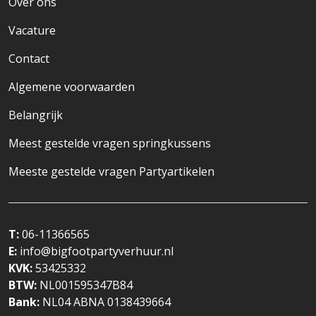
Over ons
Vacature
Contact
Algemene voorwaarden
Belangrijk
Meest gestelde vragen springkussens
Meeste gestelde vragen Partyartikelen
T:
06-11366565
E:
info@bigfootpartyverhuur.nl
KVK:
53425332
BTW:
NL001595347B84
Bank:
NL04 ABNA 0138439664