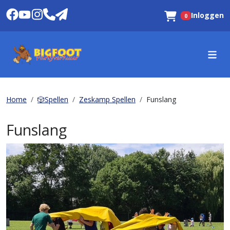
Inloggen
0
Winkelwagen
Home
🎲Spellen
Zeskamp Spellen
Funslang
Funslang