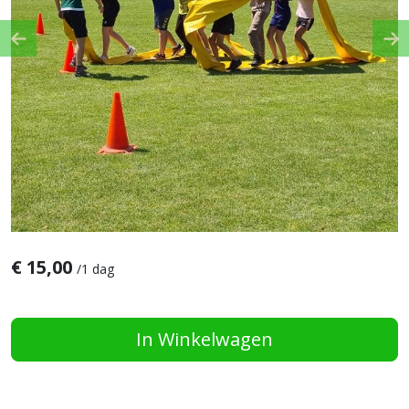
Previous
Ne
€
15,00
/
1 dag
In Winkelwagen