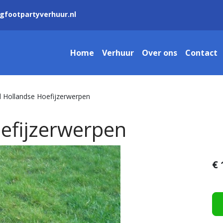
gfootpartyverhuur.nl
Home
Verhuur
Over ons
Contact
 Hollandse Hoefijzerwerpen
efijzerwerpen
€