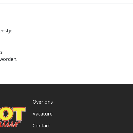
eestje.
s.
 worden.
Over ons
Vacature
Contact