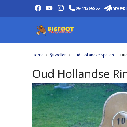
06-11366565
info@bi
Home
🎲Spellen
Oud-Hollandse Spellen
Oud
Oud Hollandse R