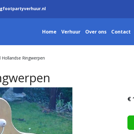
gfootpartyverhuur.nl
Home
Verhuur
Over ons
Contact
 Hollandse Ringwerpen
ingwerpen
€