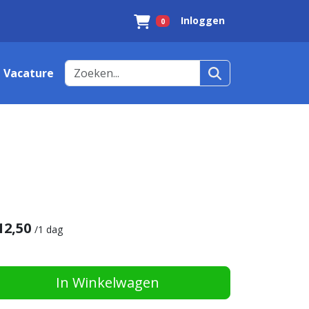
Inloggen
0
Winkelwagen
Vacature
12,50
/
1 dag
In Winkelwagen