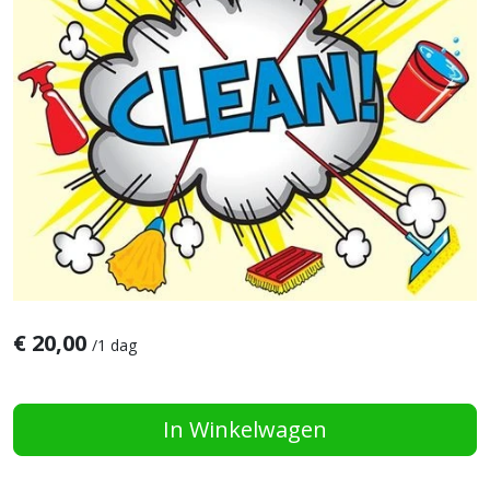
€
20,00
/
1 dag
In Winkelwagen