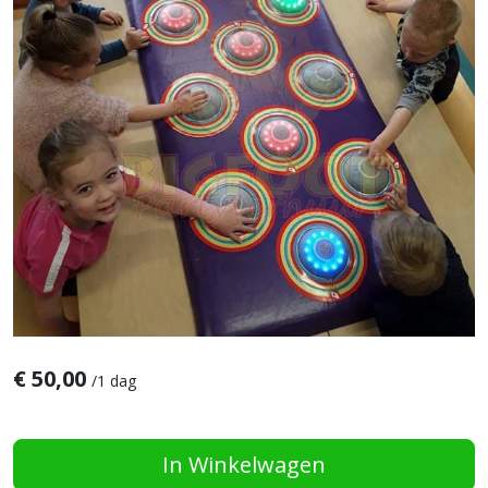
€
50,00
/
1 dag
In Winkelwagen