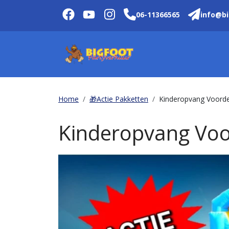
06-11366565
info@bi
Home
🎁Actie Pakketten
Kinderopvang Voorde
Kinderopvang Voo