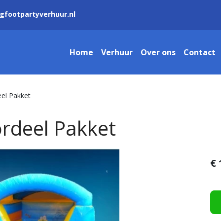
gfootpartyverhuur.nl
Home
Verhuur
Over ons
Contact
el Pakket
rdeel Pakket
€