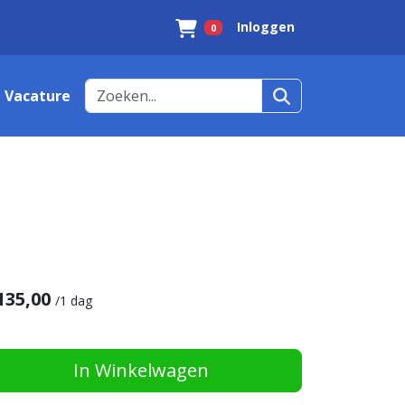
Inloggen
0
Winkelwagen
Vacature
135,00
/
1 dag
In Winkelwagen