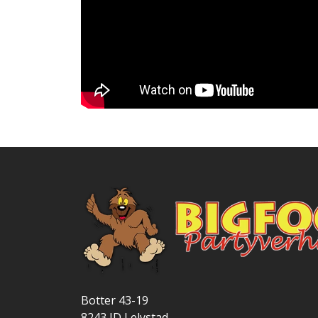
Botter 43-19
8243 JD
Lelystad