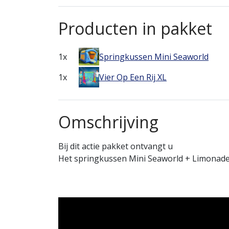
Producten in pakket
1x
Springkussen Mini Seaworld
1x
Vier Op Een Rij XL
Omschrijving
Bij dit actie pakket ontvangt u
Het springkussen Mini Seaworld + Limonade 