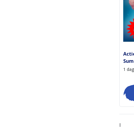
Act
Summ
1 dag
I