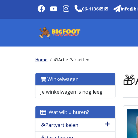
06-11366565
info@bi
Home
🎁Actie Pakketten
🎁
Winkelwagen
Je winkelwagen is nog leeg.
Wat wilt u huren?
🎉Partyartikelen
🎪Partytenten