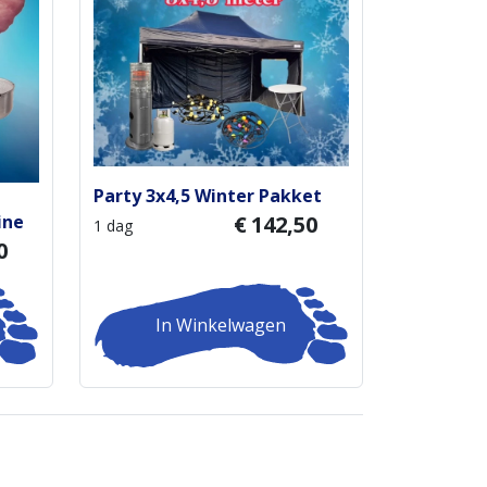
Party 3x4,5 Winter Pakket
ine
€
142,50
1 dag
0
In Winkelwagen