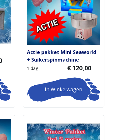
Actie pakket Mini Seaworld
0
+ Suikerspinmachine
€
120,00
1 dag
In Winkelwagen