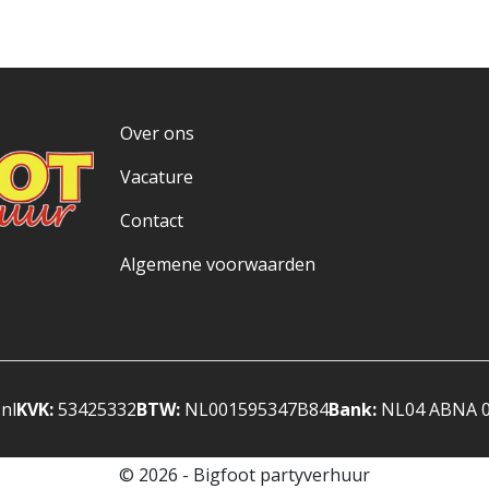
Over ons
Vacature
Contact
Algemene voorwaarden
nl
KVK:
53425332
BTW:
NL001595347B84
Bank:
NL04 ABNA 
© 2026 - Bigfoot partyverhuur