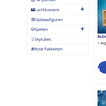
🏰Luchtkussens
🥸Opblaasfiguren
🎲Spellen
Acti
🎈Skytubes
1 dag
🎁Actie Pakketten