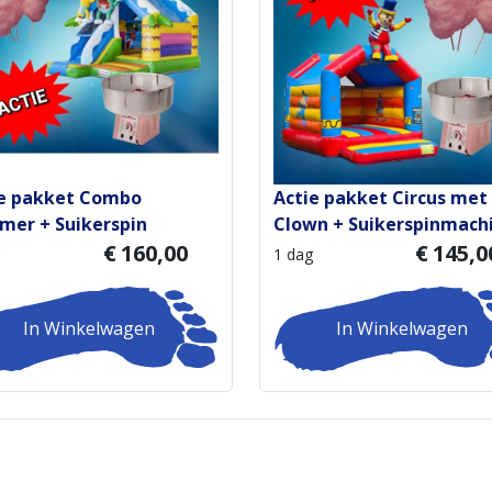
ie pakket Combo
Actie pakket Circus met
er + Suikerspin
Clown + Suikerspinmach
€
160,00
€
145,0
1 dag
In Winkelwagen
In Winkelwagen