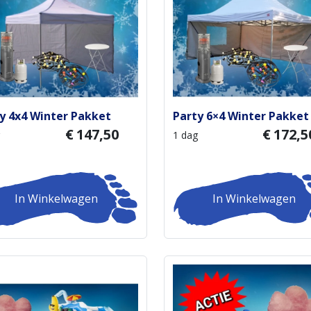
y 4x4 Winter Pakket
Party 6×4 Winter Pakket
€
147,50
€
172,5
1 dag
In Winkelwagen
In Winkelwagen