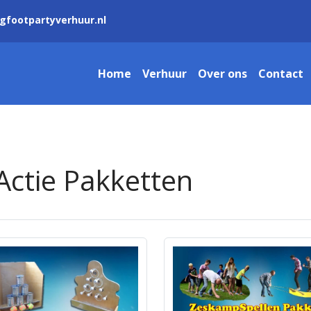
gfootpartyverhuur.nl
Home
Verhuur
Over ons
Contact
Actie Pakketten