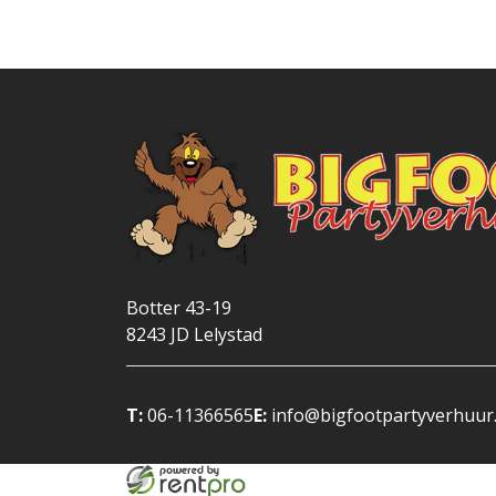
Botter 43-19
8243 JD
Lelystad
T:
06-11366565
E:
info@bigfootpartyverhuur.