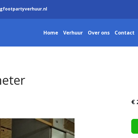
gfootpartyverhuur.nl
Home
Verhuur
Over ons
Contact
meter
€