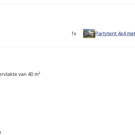
1x
Partytent 4x4 me
rvlakte van 40 m²
n