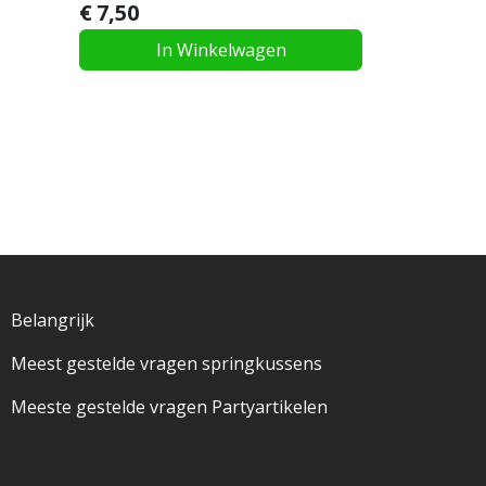
€
7,50
In Winkelwagen
Belangrijk
Meest gestelde vragen springkussens
Meeste gestelde vragen Partyartikelen