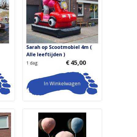
Sarah op Scootmobiel 4m (
Alle leeftijden )
€
45,00
1 dag
In Winkelwagen