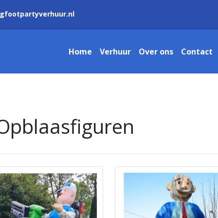
gfootpartyverhuur.nl
Home
Verhuur
Over ons
Contact
Opblaasfiguren