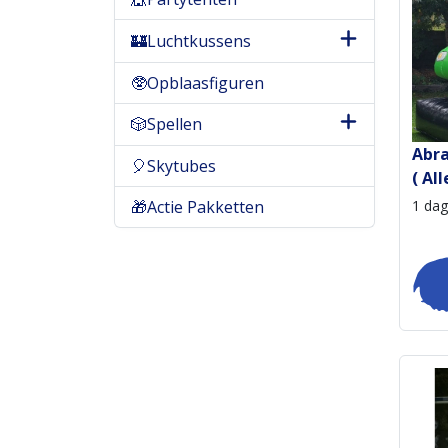
🏰Luchtkussens
🥸Opblaasfiguren
🎲Spellen
Abr
🎈Skytubes
( Al
1 dag
🎁Actie Pakketten