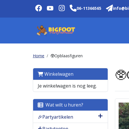
06-11366565
info@bi
Home
🥸Opblaasfiguren
🥸
Winkelwagen
Je winkelwagen is nog leeg.
Wat wilt u huren?
🎉Partyartikelen
🎪Partytenten