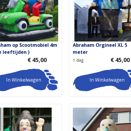
aham op Scootmobiel 4m
Abraham Orgineel XL 5
le leeftijden )
meter
€
45,00
€
45,00
1 dag
In Winkelwagen
In Winkelwagen