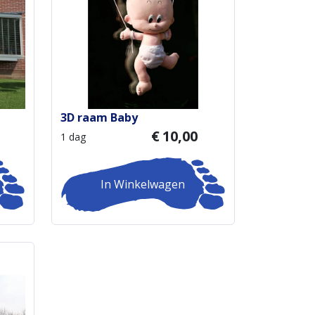
3D raam Baby
€
10,00
1 dag
In Winkelwagen