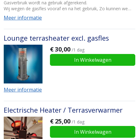
Gasverbruik wordt na gebruik afgerekend.
Wij wegen de gasfles vooraf en na het gebruik, Zo kunnen we
exact zien wat er is gebruikt.
Meer informatie
Wij rekenen €7,50 per kg
Lounge terrasheater excl. gasfles
€
30,00
/1 dag
In Winkelwagen
Meer informatie
Electrische Heater / Terrasverwarmer
€
25,00
/1 dag
In Winkelwagen