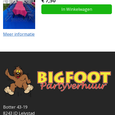
€
7,50
In Winkelwagen
Meer informatie
Botter 43-19
8243 JD
Lelystad