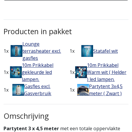
Producten in pakket
Lounge
1x
terrasheater excl.
1x
Statafel wit
gasfles
10m Prikkabel
10m Prikkabel
1x
gekleurde led
1x
Warm wit ( Helder
lampen.
) led lampen.
Gasfles excl.
Partytent 3x4,5
1x
1x
Gasverbruik
meter ( Zwart )
Omschrijving
Partytent 3 x 4,5 meter
met een totale oppervlakte